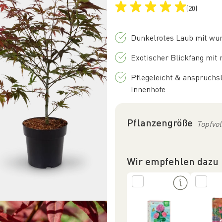
(20)
Dunkelrotes Laub mit wun
Exotischer Blickfang mi
Pflegeleicht & anspruchsl
Innenhöfe
Pflanzengröße
Topfvol
Wir empfehlen dazu