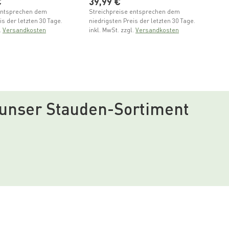
er Preis
Normaler Preis
€
39,99 €
St
ni
entsprechen dem
Streichpreise entsprechen dem
in
is der letzten 30 Tage.
niedrigsten Preis der letzten 30 Tage.
.
Versandkosten
inkl. MwSt. zzgl.
Versandkosten
 unser Stauden-Sortiment