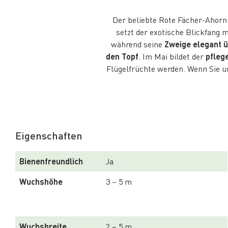
Der beliebte Rote Fächer-Ahor
setzt der exotische Blickfang m
während seine
Zweige elegant 
den Topf
. Im Mai bildet der
pflege
Flügelfrüchte werden. Wenn Sie u
Eigenschaften
Bienenfreundlich
Ja
Wuchshöhe
3 – 5 m
Wuchsbreite
2 – 5 m