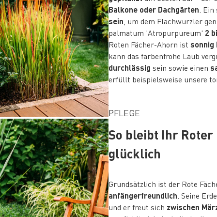
Balkone oder Dachgärten
. Ein
sein
, um dem Flachwurzler ge
palmatum 'Atropurpureum'
2 b
Roten Fächer-Ahorn ist
sonnig 
kann das farbenfrohe Laub verg
durchlässig
sein sowie einen
s
erfüllt beispielsweise unsere t
PFLEGE
So bleibt Ihr Rote
glücklich
Grundsätzlich ist der Rote Fä
anfängerfreundlich
. Seine Erde
und er freut sich
zwischen Mär