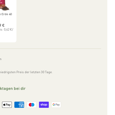
 Erde 40
aler Preis
9 €
s: 0,42 €/
ln
iedrigsten Preis der letzten 30 Tage.
ktagen bei dir