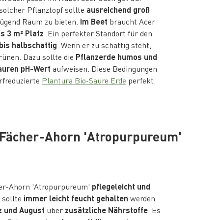
 solcher Pflanztopf sollte
ausreichend groß
nügend Raum zu bieten.
Im Beet
braucht Acer
is 3 m² Platz
. Ein perfekter Standort für den
bis halbschattig
. Wenn er zu schattig steht,
rünen. Dazu sollte die
Pflanzerde humos und
auren pH-Wert
aufweisen. Diese Bedingungen
orfreduzierte
Plantura Bio-Saure Erde
perfekt.
r Fächer-Ahorn 'Atropurpureum'
cher-Ahorn 'Atropurpureum'
pflegeleicht und
 sollte
immer leicht feucht gehalten
werden
z und August
über
zusätzliche Nährstoffe
. Es