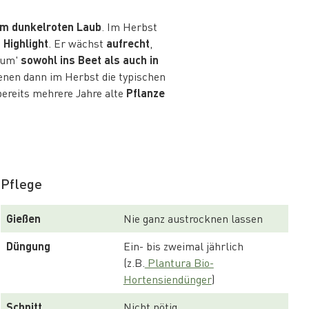
em dunkelroten Laub
. Im Herbst
Highlight
. Er wächst
aufrecht
,
eum'
sowohl ins Beet als auch in
denen dann im Herbst die typischen
bereits mehrere Jahre alte
Pflanze
Pflege
Gießen
Nie ganz austrocknen lassen
Düngung
Ein- bis zweimal jährlich
(z.B.
 Plantura Bio-
Hortensiendünger
)
Schnitt
Nicht nötig