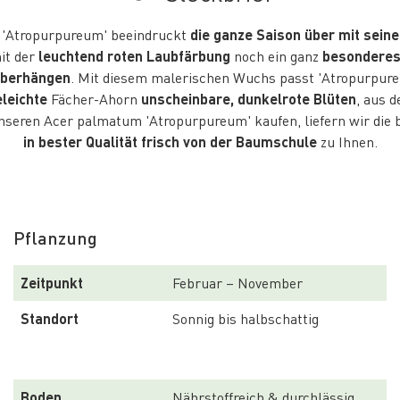
n 'Atropurpureum' beeindruckt
die ganze Saison über mit sein
it der
leuchtend roten Laubfärbung
noch ein ganz
besonderes 
überhängen
. Mit diesem malerischen Wuchs passt 'Atropurpur
leichte
Fächer-Ahorn
unscheinbare, dunkelrote Blüten
, aus 
nseren Acer palmatum 'Atropurpureum' kaufen, liefern wir die 
in bester Qualität frisch von der Baumschule
zu Ihnen.
Pflanzung
Zeitpunkt
Februar – November
Standort
Sonnig bis halbschattig
Boden
Nährstoffreich & durchlässig 