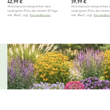
Normaler Preis
Normaler Preis
42,99 €
39,99 €
Streichpreise entsprechen dem
Streichpreise entsprechen
niedrigsten Preis der letzten 30 Tage.
niedrigsten Preis der letzte
inkl. MwSt. zzgl.
Versandkosten
inkl. MwSt. zzgl.
Versandkos