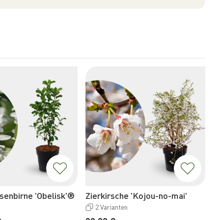
senbirne 'Obelisk'®
Zierkirsche 'Kojou-no-mai'
K
2 Varianten
N
2