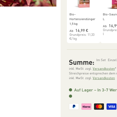
Bio-
Bio-Saure
Hortensiendünger
L
1,5 kg
Norm
16,9
Ab
Normaler Preis
16,99 €
Grundprei
Ab
l
Grundpreis: 11,33
€/ kg
Summe:
Im Set
Einze
inkl. MwSt. zzgl.
Versandkosten
*
Streichpreise entsprechen dem n
inkl. MwSt. zzgl.
Versandkosten
Auf Lager – In 3-7 Wer