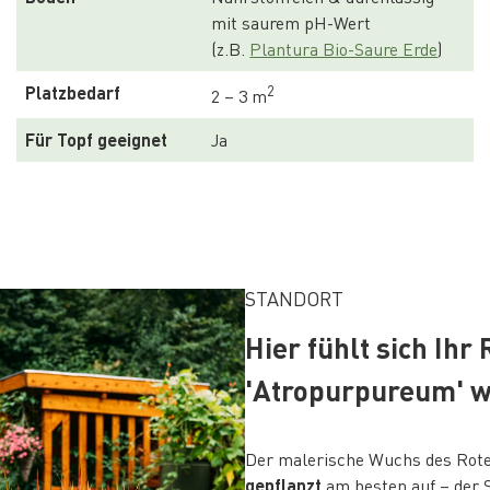
mit saurem pH-Wert
(z.B. 
Plantura Bio-Saure Erde
)
Platzbedarf
2
2 – 3 m
Für Topf geeignet
Ja
STANDORT
Hier fühlt sich Ih
'Atropurpureum' 
Der malerische Wuchs des Rote
gepflanzt
am besten auf – der 