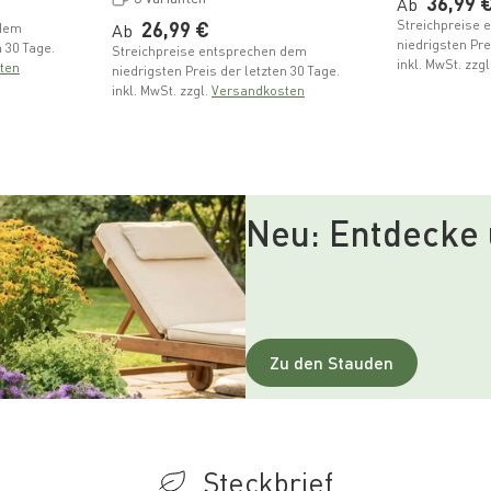
Normal
36,99 
Ab
Normaler Preis
26,99 €
Streichpreise 
Ab
 dem
niedrigsten Pre
n 30 Tage.
Streichpreise entsprechen dem
inkl. MwSt. zzgl
ten
niedrigsten Preis der letzten 30 Tage.
inkl. MwSt. zzgl.
Versandkosten
Neu: Entdecke
Zu den Stauden
Steckbrief