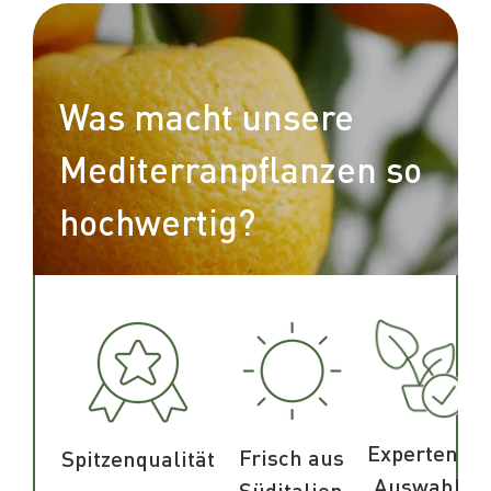
Was macht unsere
Mediterranpflanzen so
hochwertig?
Experten-
Frisch aus
Spitzenqualität
Auswahl
Süditalien