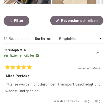
Bild
1
ausgewählt
Filter
Rezension schreiben
(Wird
in
einem
neuen
Wird geladen...
12 Rezensionen
Sortieren
Fenster
geöffnet)
Christoph M. K.
Verifizierter Käufer
vor einem Monat
Mit
5
Alles Perfekt
von
5
Pflanze wurde nicht durch den Transport beschädigt und
Sternen
bewertet
wächst und gedeiht.
War das hilfreich?
Ja,
Nein,
0
0
diese
Personen
diese
Pers