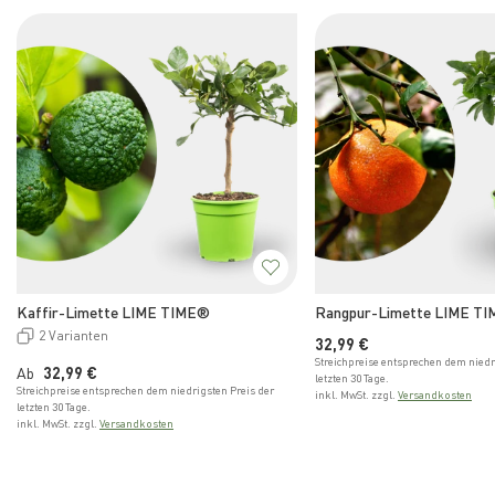
Kaffir-Limette LIME TIME®
Rangpur-Limette LIME TI
2 Varianten
Normaler Preis
32,99 €
Streichpreise entsprechen dem niedr
Normaler Preis
Ab
32,99 €
letzten 30 Tage.
Streichpreise entsprechen dem niedrigsten Preis der
inkl. MwSt. zzgl.
Versandkosten
letzten 30 Tage.
inkl. MwSt. zzgl.
Versandkosten