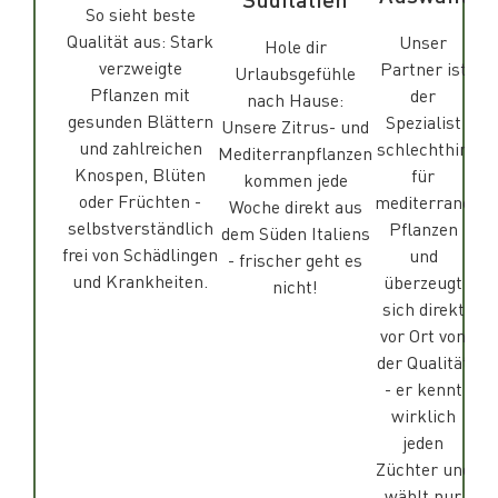
So sieht beste
Qualität aus: Stark
Unser
Hole dir
verzweigte
Partner ist
Urlaubsgefühle
Pflanzen mit
der
nach Hause:
gesunden Blättern
Spezialist
Unsere Zitrus- und
und zahlreichen
schlechthin
Mediterranpflanzen
Knospen, Blüten
für
kommen jede
oder Früchten -
mediterrane
Woche direkt aus
selbstverständlich
Pflanzen
dem Süden Italiens
frei von Schädlingen
und
- frischer geht es
und Krankheiten.
überzeugt
nicht!
sich direkt
vor Ort von
der Qualität
- er kennt
wirklich
jeden
Züchter und
wählt nur