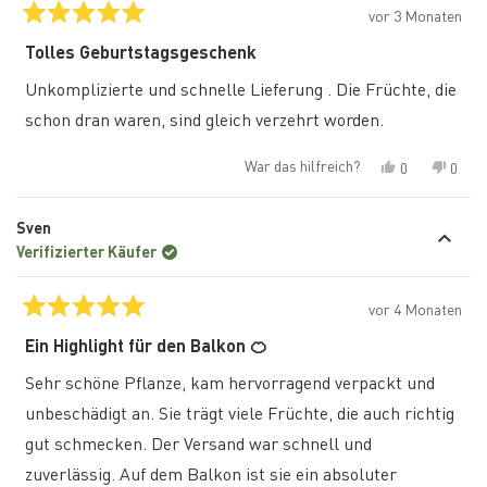
vor 3 Monaten
Mit
5
Tolles Geburtstagsgeschenk
von
5
Unkomplizierte und schnelle Lieferung . Die Früchte, die
Sternen
bewertet
schon dran waren, sind gleich verzehrt worden.
War das hilfreich?
Ja,
Nein,
0
0
diese
Personen
diese
Pers
Rezension
stimmten
Rezen
stim
von
mit
von
mit
Sven
helgard
„Ja“
helga
„Nein
k.
k.
Verifizierter Käufer
war
war
hilfreich.
nicht
hilfre
vor 4 Monaten
Mit
5
Ein Highlight für den Balkon 🍊
von
5
Sehr schöne Pflanze, kam hervorragend verpackt und
Sternen
bewertet
unbeschädigt an. Sie trägt viele Früchte, die auch richtig
gut schmecken. Der Versand war schnell und
zuverlässig. Auf dem Balkon ist sie ein absoluter