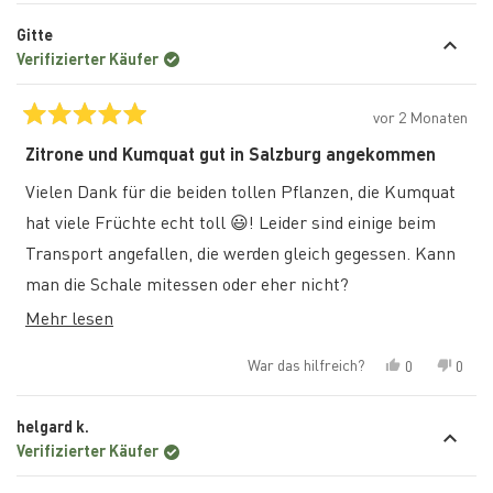
Rezension
stimmten
Rezen
stim
von
mit
von
mit
Gitte
Christoph
„Ja“
Chris
„Nein
M.
M.
Verifizierter Käufer
K.
K.
war
war
hilfreich.
nicht
hilfre
vor 2 Monaten
Mit
5
Zitrone und Kumquat gut in Salzburg angekommen
von
5
Vielen Dank für die beiden tollen Pflanzen, die Kumquat
Sternen
bewertet
hat viele Früchte echt toll 😃! Leider sind einige beim
Transport angefallen, die werden gleich gegessen. Kann
man die Schale mitessen oder eher nicht?
Mehr
Mehr lesen
Hoffe die Pflanzen bleiben so schön und ich bring sie im
über
Gewächshaus gut durch den Winter. Gibts vielleicht
War das hilfreich?
Ja,
Nein,
0
0
diese
Tipps wegen zusätzlichem Schutz im Winter? Danke
diese
Personen
diese
Pers
Rezension
stimmten
Rezen
stim
Rezension
nochmals und Grüße aus Salzburg
von
mit
von
mit
helgard k.
Gitte
„Ja“
Gitte
„Nein
lesen
war
war
Verifizierter Käufer
hilfreich.
nicht
hilfre