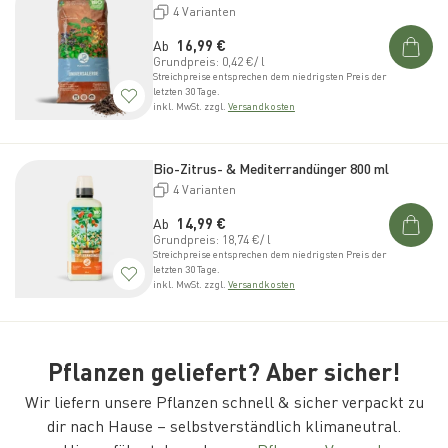
4 Varianten
Normaler Preis
Ab
16,99 €
Grundpreis: 0,42 €/ l
Streichpreise entsprechen dem niedrigsten Preis der
letzten 30 Tage.
inkl. MwSt. zzgl.
Versandkosten
Bio-Zitrus- & Mediterrandünger 800 ml
4 Varianten
Normaler Preis
Ab
14,99 €
Grundpreis: 18,74 €/ l
Streichpreise entsprechen dem niedrigsten Preis der
letzten 30 Tage.
inkl. MwSt. zzgl.
Versandkosten
Pflanzen geliefert? Aber sicher!
Wir liefern unsere Pflanzen schnell & sicher verpackt zu
dir nach Hause – selbstverständlich klimaneutral.