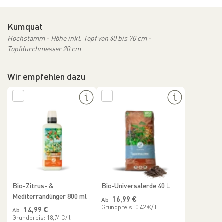
Kumquat
Hochstamm - Höhe inkl. Topf von 60 bis 70 cm -
Topfdurchmesser 20 cm
Wir empfehlen dazu
Bio-Zitrus- &
Bio-Universalerde 40 L
Mediterrandünger 800 ml
Normaler Preis
16,99 €
Ab
Grundpreis: 0,42 €/ l
Normaler Preis
14,99 €
Ab
Grundpreis: 18,74 €/ l