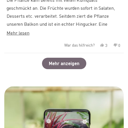
Sternen
bewertet
geschmückt an. Die Früchte wurden sofort in Salaten,
Desserts etc. verarbeitet. Seitdem ziert die Pflanze
unseren Balkon und ist ein echter Hingucker. Eine
Empfehlung für alle, die einem mediterranen Schmuck
Mehr
Mehr lesen
für Garten/Balkon suchen!
über
War das hilfreich?
Ja,
Nein,
3
0
diese
diese
Personen
diese
Pers
Rezension
stimmten
Rezen
stim
Rezension
von
mit
von
mit
Wird geladen...
Flora
„Ja“
Flora
„Nein
Mehr anzeigen
lesen
M.
M.
war
war
hilfreich.
nicht
hilfre