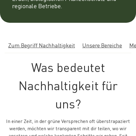
regionale Betriebe.
Zum Begriff Nachhaltigkeit
Unsere Bereiche
Me
Was bedeutet
Nachhaltigkeit für
uns?
In einer Zeit, in der grüne Versprechen oft überstrapaziert
werden, möchten wir transparent mit dir teilen, wo wir
ansetzen und welche konkreten Schritte wir gehen. Seit