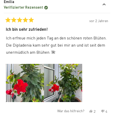
Emilia
Madlen
„Ja“
Madl
„Nein
S.
S.
Verifizierter Rezensent
war
war
hilfreich.
nicht
hilfre
vor 2 Jahren
Mit
5
Ich bin sehr zufrieden!
von
5
Ich erfreue mich jeden Tag an den schönen roten Blüten.
Sternen
bewertet
Die Dipladenia kam sehr gut bei mir an und ist seit dem
unermüdlich am Blühen. 🌺
War das hilfreich?
Ja,
Nein,
2
4