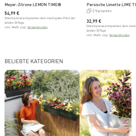
Meyer-Zitrone LEMON TIME®
Persische Limette LIME 
3 Varianten
Normaler Preis
54,99 €
Streichpreise entsprechen dem niedrigsten Preis der
Normaler Preis
32,99 €
letzten 30 Tage.
Streichpreise entsprechen dem niedr
inkl. MwSt. zzgl.
Versandkosten
letzten 30 Tage.
inkl. MwSt. zzgl.
Versandkosten
BELIEBTE KATEGORIEN