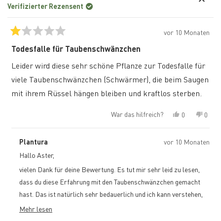
Verifizierter Rezensent
vor 10 Monaten
Mit
1
Todesfalle für Taubenschwänzchen
von
5
Leider wird diese sehr schöne Pflanze zur Todesfalle für
Sternen
bewertet
viele Taubenschwänzchen (Schwärmer), die beim Saugen
mit ihrem Rüssel hängen bleiben und kraftlos sterben.
War das hilfreich?
Ja,
Nein,
0
0
diese
Personen
diese
Pers
Rezension
stimmten
Rezen
stim
von
mit
von
mit
Plantura
vor 10 Monaten
Aster
„Ja“
Aster
„Nein
war
war
Hallo Aster,
hilfreich.
nicht
hilfre
vielen Dank für deine Bewertung. Es tut mir sehr leid zu lesen,
dass du diese Erfahrung mit den Taubenschwänzchen gemacht
hast. Das ist natürlich sehr bedauerlich und ich kann verstehen,
dass dich das beunruhigt.
Mehr lesen
Read
Dipladenien haben von Natur aus einen klebrigen Milchsaft, der in