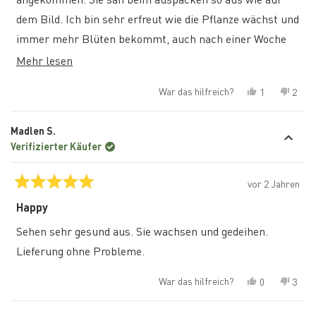
dem Bild. Ich bin sehr erfreut wie die Pflanze wächst und
immer mehr Blüten bekommt, auch nach einer Woche
sieht sie noch toll aus. Die Pflanze ist ihr Geld wert, ich
Mehr
Mehr lesen
würde sie jederzeit wieder kaufen.
über
War das hilfreich?
Ja,
Nein,
1
2
diese
diese
Person
diese
Pers
Rezension
stimmte
Rezen
stim
Rezension
von
mit
von
mit
Madlen S.
Jana
„Ja“
Jana
„Nein
lesen
N.
N.
Verifizierter Käufer
war
war
hilfreich.
nicht
hilfre
vor 2 Jahren
Mit
5
Happy
von
5
Sehen sehr gesund aus. Sie wachsen und gedeihen.
Sternen
bewertet
Lieferung ohne Probleme.
War das hilfreich?
Ja,
Nein,
0
3
diese
Personen
diese
Pers
Rezension
stimmten
Rezen
stim
von
mit
von
mit