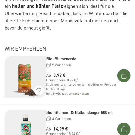
ein
heller und kühler Platz
eignen sich ideal für die
Überwinterung. Beachte dabei, dass im Winterquartier die
oberste Erdschicht deiner Mandevilla antrocknen darf,
bevor du erneut gießt.
WIR EMPFEHLEN
Bio-Blumenerde
5 Varianten
Normaler Preis
Ab
8,99 €
Grundpreis: 0,72 €/ l
Streichpreise entsprechen dem niedrigsten Preis der
letzten 30 Tage.
inkl. MwSt. zzgl.
Versandkosten
Bio-Blumen- & Balkondünger 800 ml
4 Varianten
Normaler Preis
Ab
14,99 €
Grundpreis: 18,74 €/ l