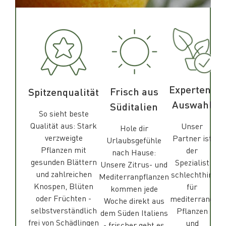
Experten-
Frisch aus
Spitzenqualität
Auswahl
Süditalien
So sieht beste
Qualität aus: Stark
Unser
Hole dir
verzweigte
Partner ist
Urlaubsgefühle
Pflanzen mit
der
nach Hause:
gesunden Blättern
Spezialist
Unsere Zitrus- und
und zahlreichen
schlechthin
Mediterranpflanzen
Knospen, Blüten
für
kommen jede
oder Früchten -
mediterrane
Woche direkt aus
selbstverständlich
Pflanzen
dem Süden Italiens
frei von Schädlingen
und
- frischer geht es