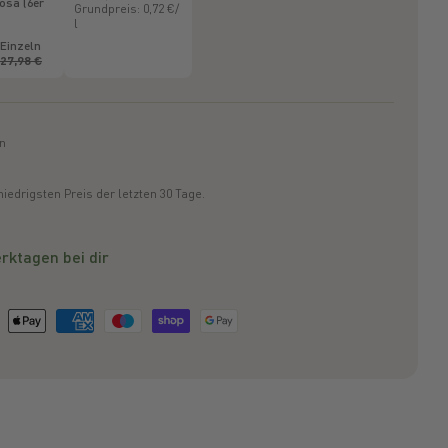
osa (6er
Grundpreis: 0,72 €/
l
Einzeln
27,98 €
ln
edrigsten Preis der letzten 30 Tage.
rktagen bei dir