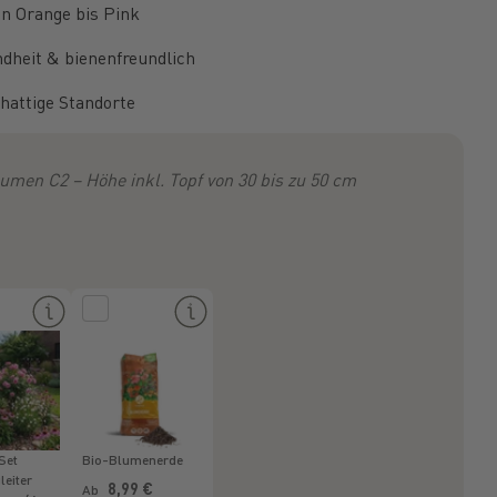
on Orange bis Pink
dheit & bienenfreundlich
chattige Standorte
umen C2 – Höhe inkl. Topf von 30 bis zu 50 cm
Set
Bio-Blumenerde
eiter
Normaler Preis
8,99 €
Ab