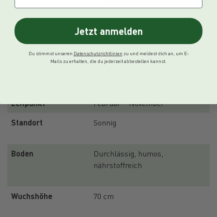
tet und überzeugt durch ihre
hervorragende Blattgesundheit
,
 bienenfreundlich und winterhart bis -23 °C, ist die Rosa Spicy
en. Jetzt
kaufen
und dich von ihrer Farbenpracht begeistern la
Jetzt anmelden
Du stimmst unseren
Datenschutzrichtlinien
zu und meldest dich an, um E-
Mails zu erhalten, die du jederzeit abbestellen kannst.
Pflanzung
Zeitpunkt
Februar – November
Standort
Sonnig
Boden
Durchlässig, humos, 
nährstoffreich
Wuchshöhe
70 cm