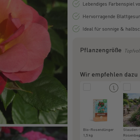
Lebendiges Farbenspiel v
Hervorragende Blattgesun
Ideal für sonnige & halbs
Pflanzengröße
Topfvol
Wir empfehlen dazu
Bio-Rosendünger
Stauden-
1,5 kg
Rosenbegl