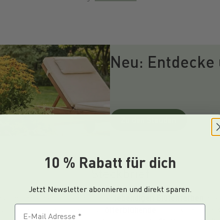
Neu: Entdecke
Zu den Stauden
10 % Rabatt für dich
Steckbrief
Jetzt Newsletter abonnieren und direkt sparen.
slung in deinen Garten mit ihren
lebendigen Blütenfarben
, di
E-Mail Adresse
s Farbenspiel entfalten. Diese
öfterblühende
Sorte wurde von K