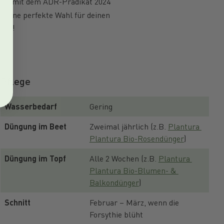
 die mit dem ADR-Prädikat 2024
®
eine perfekte Wahl für deinen
ssen!
Pflege
Wasserbedarf
Gering
Düngung im Beet
Zweimal jährlich (z.B. 
Plantura 
Plantura Bio-Rosendünger
)
Düngung im Topf
Alle 2 Wochen (z.B. 
Plantura 
Plantura Bio-Blumen- & 
Balkondünger
)
Schnitt
Februar – März, wenn die 
Forsythie blüht