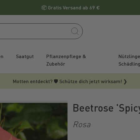
Gratis Versand ab 69 €
en
Saatgut
Pflanzenpflege &
Nützling
Zubehör
Schädlin
Motten entdeckt? 🛡️ Schütze dich jetzt wirksam! ❯
Beetrose 'Spi
Rosa