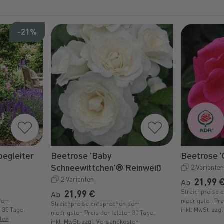
-21%
egleiter
Beetrose 'Baby
Beetrose '
Schneewittchen'® Reinweiß
2 Varianten
2 Varianten
Normal
21,99 
Ab
Normaler Preis
21,99 €
Streichpreise 
Ab
 dem
niedrigsten Pre
Streichpreise entsprechen dem
n 30 Tage.
inkl. MwSt. zzgl
niedrigsten Preis der letzten 30 Tage.
ten
inkl. MwSt. zzgl.
Versandkosten