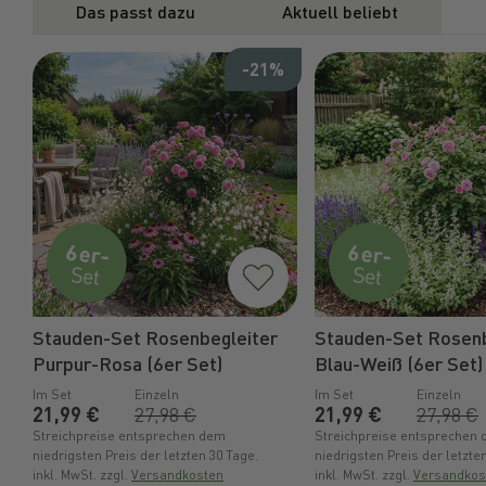
Das passt dazu
Aktuell beliebt
-21%
Stauden-Set Rosenbegleiter
Stauden-Set Rosenb
Purpur-Rosa (6er Set)
Blau-Weiß (6er Set)
Im Set
Einzeln
Im Set
Einzeln
21,99 €
27,98 €
21,99 €
27,98 €
Streichpreise entsprechen dem
Streichpreise entsprechen
niedrigsten Preis der letzten 30 Tage.
niedrigsten Preis der letzte
inkl. MwSt. zzgl.
Versandkosten
inkl. MwSt. zzgl.
Versandkos