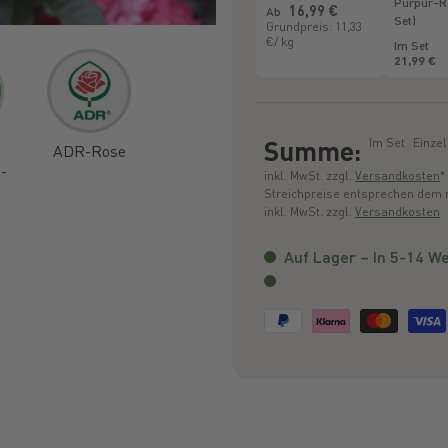
Purpur-R
Normaler Preis
16,99 €
Ab
Set)
Grundpreis: 11,33
€/ kg
Im Set
21,99 €
Summe:
Im Set
Einze
ADR-Rose
-
inkl. MwSt. zzgl.
Versandkosten
*
Streichpreise entsprechen dem ni
inkl. MwSt. zzgl.
Versandkosten
Auf Lager – In 5-14 We