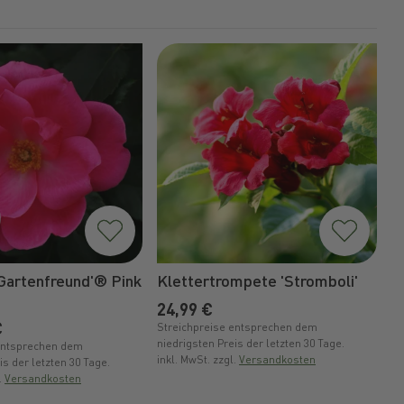
Gartenfreund'® Pink
Klettertrompete 'Stromboli'
W
Normaler Preis
N
24,99 €
2
er Preis
€
Streichpreise entsprechen dem
St
niedrigsten Preis der letzten 30 Tage.
ni
entsprechen dem
inkl. MwSt. zzgl.
Versandkosten
in
is der letzten 30 Tage.
.
Versandkosten