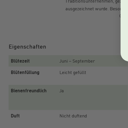
Traditionsunternehmen, gezüch
ausgezeichnet wurde. Besonders
Gart
Eigenschaften
Blütezeit
Juni – September
Blütenfüllung
Leicht gefüllt
Bienenfreundlich
Ja
Duft
Nicht duftend