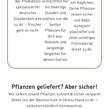
der Produktion
schlechthin für
mit Köpfchen:
spezialisierter
hochwertige
Deine Pflanzen
deutscher
Stauden und
reisen sicher
Staudenbetriebe
wählen nur die
und dabei
zu dir – frischer
besten
komplett
geht es nicht.
Pflanzen für
plastikfrei und
dich aus:
ohne unnötiges
Robuste und
Füllmaterial
langlebige
direkt zu dir.
Begleiter für
deinen Garten
Pflanzen geliefert? Aber sicher!
Wir liefern unsere Pflanzen schnell & sicher verpackt
direkt von der Baumschule in Deutschland zu dir –
selbstverständlich klimaneutral.