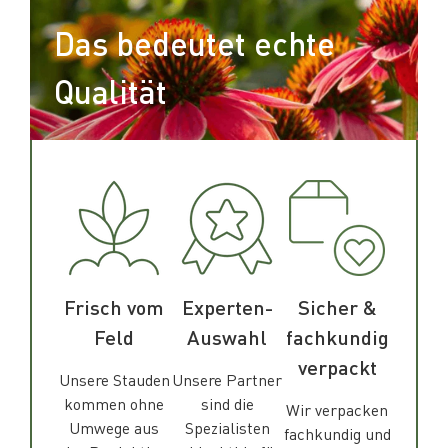
Das bedeutet echte
Qualität
Frisch vom
Experten-
Sicher &
Feld
Auswahl
fachkundig
verpackt
Unsere Stauden
Unsere Partner
kommen ohne
sind die
Wir verpacken
Umwege aus
Spezialisten
fachkundig und