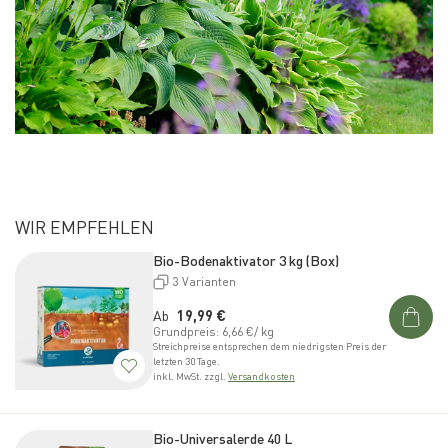
WIR EMPFEHLEN
Bio-Bodenaktivator 3 kg (Box)
3 Varianten
Normaler Preis
Ab
19,99 €
Grundpreis: 6,66 €/ kg
Streichpreise entsprechen dem niedrigsten Preis der
letzten 30 Tage.
inkl. MwSt. zzgl.
Versandkosten
Bio-Universalerde 40 L