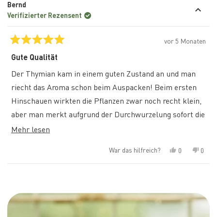
Bernd
Verifizierter Rezensent
vor 5 Monaten
Mit
5
Gute Qualität
von
5
Der Thymian kam in einem guten Zustand an und man
Sternen
bewertet
riecht das Aroma schon beim Auspacken! Beim ersten
Hinschauen wirkten die Pflanzen zwar noch recht klein,
aber man merkt aufgrund der Durchwurzelung sofort die
Qualität. Seit sie im Boden sind, haben sie sich schon toll
Mehr
Mehr lesen
weiterentwickelt und schieben fleißig neue Triebe nach.
über
War das hilfreich?
Ja,
Nein,
0
0
Besonders gefällt mir der plastikfreie Versand.
diese
diese
Personen
diese
Pers
Rezension
stimmten
Rezen
stim
Rezension
von
mit
von
mit
Wird geladen...
Bernd
„Ja“
Bern
„Nein
lesen
war
war
hilfreich.
nicht
hilfre