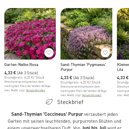
Garten-Nelke Rosa
Sand-Thymian 'Pygmaeus'
Kleine
Purpur
Lila
Normaler Preis
4,33 €
(Ab 3 Stück)
Normaler Preis
Normal
4,33 €
(Ab 3 Stück)
4,33 €
Grundpreis: 4,33 €/ Stück
Streichpreise entsprechen dem
Grundpreis: 4,33 €/ Stück
Grundpr
niedrigsten Preis der letzten 30 Tage.
Streichpreise entsprechen dem
Streichp
inkl. MwSt. zzgl.
Versandkosten
niedrigsten Preis der letzten 30 Tage.
niedrigst
inkl. MwSt. zzgl.
Versandkosten
inkl. MwS
Steckbrief
Sand-Thymian 'Coccineus' Purpur
verzaubert jeden
Garten mit seinen leuchtenden, purpurroten Blüten und
einem unverwechselbaren Duft. Von
Juni bis Juli
wird er