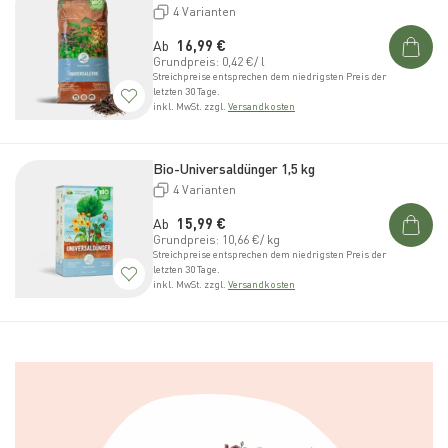
4 Varianten
Normaler Preis
Ab
16,99 €
Grundpreis: 0,42 €/ l
Streichpreise entsprechen dem niedrigsten Preis der
letzten 30 Tage.
inkl. MwSt. zzgl.
Versandkosten
Bio-Universaldünger 1,5 kg
4 Varianten
Normaler Preis
Ab
15,99 €
Grundpreis: 10,66 €/ kg
Streichpreise entsprechen dem niedrigsten Preis der
letzten 30 Tage.
inkl. MwSt. zzgl.
Versandkosten