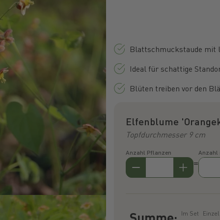
Blattschmuckstaude mit 
Ideal für schattige Stand
Blüten treiben vor den Bl
Elfenblume 'Orangek
Topfdurchmesser 9 cm
Anzahl Pflanzen
Anzahl
=
Summe:
Im Set
Einze