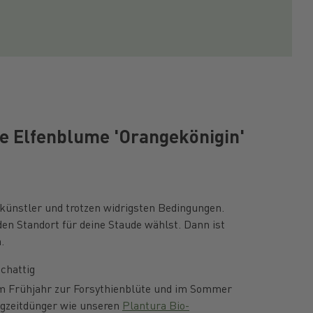
ine Elfenblume 'Orangekönigin'
ünstler und trotzen widrigsten Bedingungen.
den Standort für deine Staude wählst. Dann ist
.
chattig
im Frühjahr zur Forsythienblüte und im Sommer
gzeitdünger wie unseren
Plantura Bio-