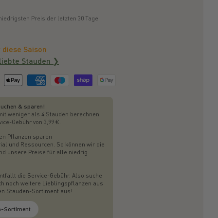
edrigsten Preis der letzten 30 Tage.
 diese Saison
liebte Stauden ❯
uchen & sparen!
mit weniger als 4 Stauden berechnen
vice-Gebühr von 3,99 €.
en Pflanzen sparen
al und Ressourcen. So können wir die
 unsere Preise für alle niedrig
ntfällt die Service-Gebühr. Also suche
ch noch weitere Lieblingspflanzen aus
gen Stauden-Sortiment aus!
-Sortiment