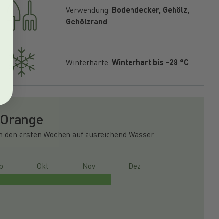
Verwendung:
Bodendecker, Gehölz,
Gehölzrand
Winterhärte:
Winterhart bis -28 °C
 Orange
in den ersten Wochen auf ausreichend Wasser.
p
Okt
Nov
Dez