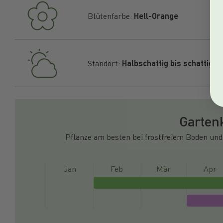
Blütenfarbe:
Hell-Orange
Standort:
Halbschattig bis schattig
Garten
Pflanze am besten bei frostfreiem Boden und
Jan
Feb
Mär
Apr