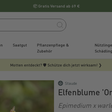
Gratis Versand ab 69 €
en
Saatgut
Pflanzenpflege &
Nützling
Zubehör
Schädlin
Motten entdeckt? 🛡️ Schütze dich jetzt wirksam! ❯
Staude
Elfenblume 'O
Epimedium x warl