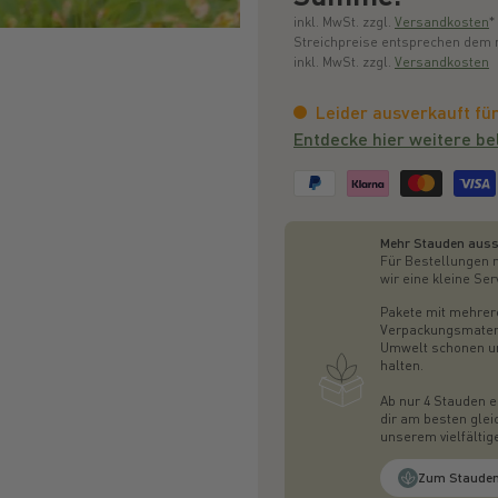
inkl. MwSt. zzgl.
Versandkosten
*
Streichpreise entsprechen dem ni
inkl. MwSt. zzgl.
Versandkosten
Leider ausverkauft für
Entdecke hier weitere be
Mehr Stauden auss
Für Bestellungen 
wir eine kleine Ser
Pakete mit mehrer
Verpackungsmateri
Umwelt schonen und
halten.
Ab nur 4 Stauden e
dir am besten glei
unserem vielfälti
Zum Stauden