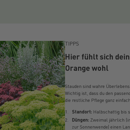
TIPPS
Hier fühlt sich de
Orange wohl
Stauden sind wahre Überlebensk
Wichtig ist, dass du den passen
die restliche Pflege ganz einfach
Standort:
Halbschattig bis s
Düngen:
Zweimal jährlich (
zur Sonnenwende) einen Lan