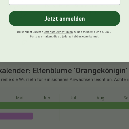
Besonderheit:
Schneckenresistent,
Trockenheitsverträglich
Jetzt anmelden
Du stimmst unseren
Datenschutzrichtlinien
zu und meldest dich an, um E-
Wuchshöhe:
35 cm
Mails zu erhalten, die du jederzeit abbestellen kannst.
kalender: Elfenblume 'Orangekönigin'
 reiße die Wurzeln für ein sicheres Anwachsen leicht an. Achte 
Mai
Jun
Jul
Aug
Se