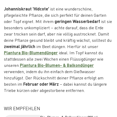
Johanniskraut 'Hidcote'
ist eine wunderschöne,
pflegeleichte Pflanze, die sich perfekt für deinen Garten
oder Topf eignet. Mit ihrem
geringen Wasserbedarf
ist sie
besonders unkompliziert – achte darauf, dass die Erde
zwar trocken sein darf, aber nie völlig austrocknet. Damit
deine Pflanze gesund bleibt und kräftig wächst, solltest du
zweimal jährlich
im Beet düngen. Hierfür ist unser
Plantura Bio-Blumendünger
ideal. Im Topf kannst du
stattdessen alle zwei Wochen einen Flüssigdünger wie
unseren
Plantura Bio-Blumen- & Balkondünger
verwenden, indem du ihn einfach dem Gießwasser
hinzufügst. Der Rückschnitt deiner Pflanze erfolgt am
besten im
Februar oder März
– dabei kannst du längere
Triebe kürzen oder abgestorbene entfernen.
WIR EMPFEHLEN
Bio-Blumen- & Balkondünger 800 ml