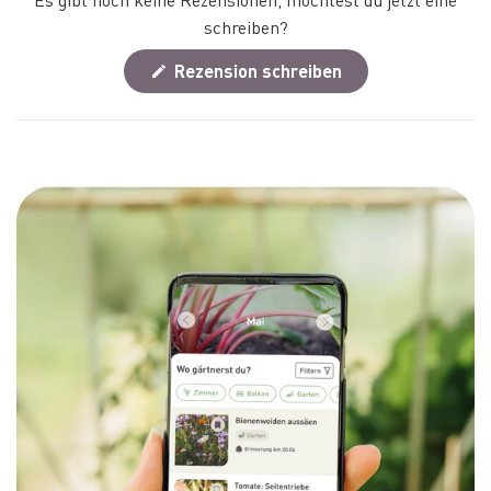
schreiben?
(Wird
Rezension schreiben
in
einem
neuen
Fenster
geöffnet)