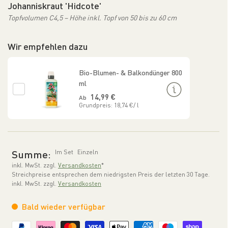
Johanniskraut 'Hidcote'
Topfvolumen C4,5 – Höhe inkl. Topf von 50 bis zu 60 cm
Wir empfehlen dazu
Bio-Blumen- & Balkondünger 800
ml
Normaler Preis
14,99 €
Ab
Grundpreis: 18,74 €/ l
Summe:
Im Set
Einzeln
inkl. MwSt. zzgl.
Versandkosten
*
Streichpreise entsprechen dem niedrigsten Preis der letzten 30 Tage.
inkl. MwSt. zzgl.
Versandkosten
Bald wieder verfügbar