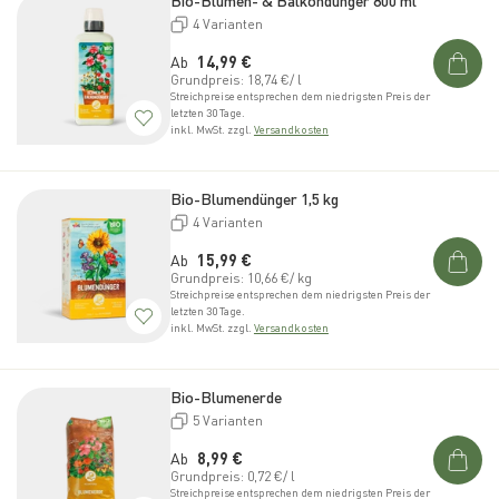
4 Varianten
Normaler Preis
Ab
14,99 €
Grundpreis: 18,74 €/ l
Streichpreise entsprechen dem niedrigsten Preis der
letzten 30 Tage.
inkl. MwSt. zzgl.
Versandkosten
Bio-Blumendünger 1,5 kg
4 Varianten
Normaler Preis
Ab
15,99 €
Grundpreis: 10,66 €/ kg
Streichpreise entsprechen dem niedrigsten Preis der
letzten 30 Tage.
inkl. MwSt. zzgl.
Versandkosten
Bio-Blumenerde
5 Varianten
Normaler Preis
Ab
8,99 €
Grundpreis: 0,72 €/ l
Streichpreise entsprechen dem niedrigsten Preis der