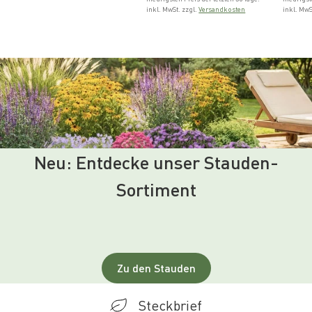
inkl. MwSt. zzgl.
Versandkosten
inkl. MwS
Neu: Entdecke unser Stauden-
Sortiment
Zu den Stauden
Steckbrief