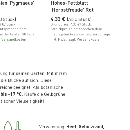
ian 'Pygmaeus'
Hohes-Fettblatt
L
'Herbstfreude' Rot
N
4
Preis
Normaler Preis
Gr
4,33 €
3 Stück)
(Ab 3 Stück)
St
3 €/ Stück
Grundpreis: 4,33 €/ Stück
ni
entsprechen dem
Streichpreise entsprechen dem
in
is der letzten 30 Tage.
niedrigsten Preis der letzten 30 Tage.
.
Versandkosten
inkl. MwSt. zzgl.
Versandkosten
ung für deinen Garten. Mit ihrem
die Blicke auf sich. Diese
reiche geeignet. Als botanische
 bis -17 °C
. Kaufe die Gelbgrüne
ischer Vielseitigkeit!
Verwendung:
Beet, Gehölzrand,