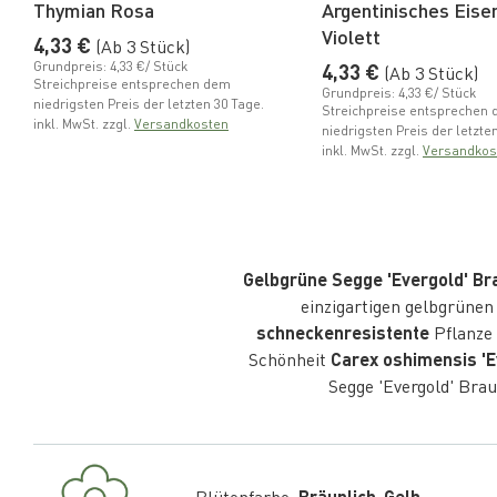
Thymian Rosa
Argentinisches Eise
Violett
Normaler Preis
4,33 €
(Ab 3 Stück)
Grundpreis: 4,33 €/ Stück
Normaler Preis
4,33 €
(Ab 3 Stück)
Streichpreise entsprechen dem
Grundpreis: 4,33 €/ Stück
niedrigsten Preis der letzten 30 Tage.
Streichpreise entsprechen
inkl. MwSt. zzgl.
Versandkosten
niedrigsten Preis der letzte
inkl. MwSt. zzgl.
Versandkos
Gelbgrüne Segge 'Evergold' Br
einzigartigen gelbgrünen 
schneckenresistente
Pflanze 
Schönheit
Carex oshimensis 'E
Segge 'Evergold' Brau
Blütenfarbe:
Bräunlich-Gelb