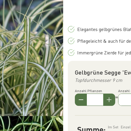
Elegantes gelbgrünes Bla
Pflegeleicht & auch für d
Immergrüne Zierde für je
Gelbgrüne Segge 'Ev
Topfdurchmesser 9 cm
Anzahl Pflanzen
Anzahl
=
Summe:
Im Set
Einze