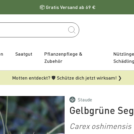
Gratis Versand ab 69 €
en
Saatgut
Pflanzenpflege &
Nützling
Zubehör
Schädlin
Motten entdeckt? 🛡️ Schütze dich jetzt wirksam! ❯
Staude
Gelbgrüne Seg
Carex oshimensis