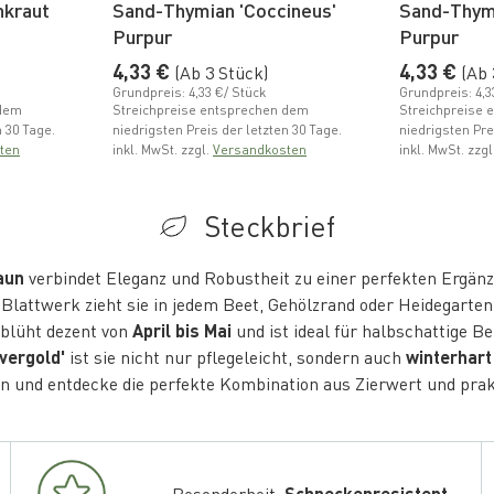
nkraut
Sand-Thymian 'Coccineus'
Sand-Thym
Purpur
Purpur
Normaler Preis
Normaler 
4,33 €
4,33 €
(Ab 3 Stück)
(Ab 
Grundpreis: 4,33 €/ Stück
Grundpreis: 4,3
 dem
Streichpreise entsprechen dem
Streichpreise 
n 30 Tage.
niedrigsten Preis der letzten 30 Tage.
niedrigsten Pre
ten
inkl. MwSt. zzgl.
Versandkosten
inkl. MwSt. zzgl
Steckbrief
aun
verbindet Eleganz und Robustheit zu einer perfekten Ergänz
Blattwerk zieht sie in jedem Beet, Gehölzrand oder Heidegarten 
blüht dezent von
April bis Mai
und ist ideal für halbschattige Be
vergold'
ist sie nicht nur pflegeleicht, sondern auch
winterhart
n und entdecke die perfekte Kombination aus Zierwert und prakt
Besonderheit:
Schneckenresistent