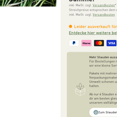
inkl. MwSt. zzgl.
Versandkosten
*
Streichpreise entsprechen dem ni
inkl. MwSt. zzgl.
Versandkosten
Leider ausverkauft für
Entdecke hier weitere be
Mehr Stauden auss
Für Bestellungen 
wir eine kleine Ser
Pakete mit mehrer
Verpackungsmateri
Umwelt schonen und
halten.
Ab nur 4 Stauden e
dir am besten glei
unserem vielfälti
Zum Stauden