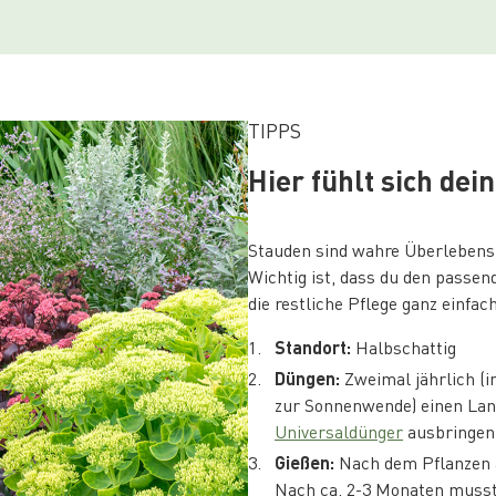
TIPPS
Hier fühlt sich de
Stauden sind wahre Überlebensk
Wichtig ist, dass du den passen
die restliche Pflege ganz einfach
Standort:
Halbschattig
Düngen:
Zweimal jährlich (
zur Sonnenwende) einen Lan
Universaldünger
ausbringen
Gießen:
Nach dem Pflanzen a
Nach ca. 2-3 Monaten musst 