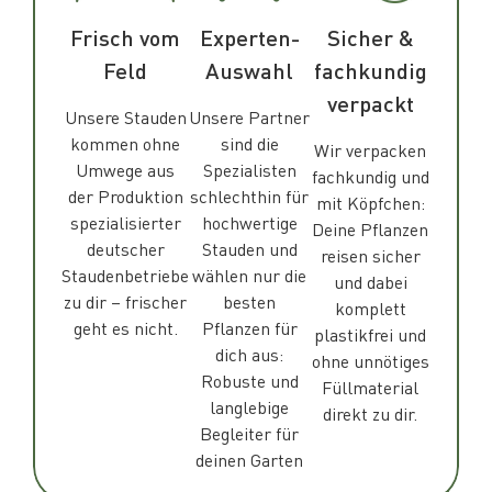
Frisch vom
Experten-
Sicher &
Feld
Auswahl
fachkundig
verpackt
Unsere Stauden
Unsere Partner
kommen ohne
sind die
Wir verpacken
Umwege aus
Spezialisten
fachkundig und
der Produktion
schlechthin für
mit Köpfchen:
spezialisierter
hochwertige
Deine Pflanzen
deutscher
Stauden und
reisen sicher
Staudenbetriebe
wählen nur die
und dabei
zu dir – frischer
besten
komplett
geht es nicht.
Pflanzen für
plastikfrei und
dich aus:
ohne unnötiges
Robuste und
Füllmaterial
langlebige
direkt zu dir.
Begleiter für
deinen Garten