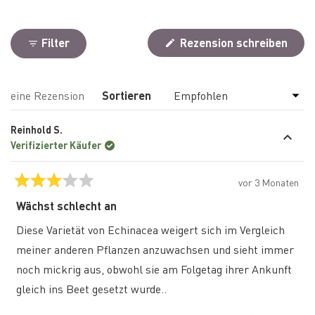
Filter
Rezension schreiben
(Wird
in
einem
neuen
Wird geladen...
eine Rezension
Sortieren
Fenster
geöffnet)
Reinhold S.
Verifizierter Käufer
vor 3 Monaten
Mit
3
Wächst schlecht an
von
5
Diese Varietät von Echinacea weigert sich im Vergleich
Sternen
bewertet
meiner anderen Pflanzen anzuwachsen und sieht immer
noch mickrig aus, obwohl sie am Folgetag ihrer Ankunft
gleich ins Beet gesetzt wurde..