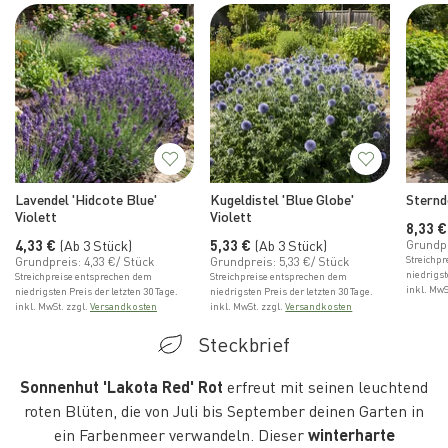
Lavendel 'Hidcote Blue'
Kugeldistel 'Blue Globe'
Sternd
Violett
Violett
Normal
8,33 €
Normaler Preis
Normaler Preis
4,33 €
(Ab 3 Stück)
5,33 €
(Ab 3 Stück)
Grundpr
Streichp
Grundpreis: 4,33 €/ Stück
Grundpreis: 5,33 €/ Stück
niedrigst
Streichpreise entsprechen dem
Streichpreise entsprechen dem
inkl. MwS
niedrigsten Preis der letzten 30 Tage.
niedrigsten Preis der letzten 30 Tage.
inkl. MwSt. zzgl.
Versandkosten
inkl. MwSt. zzgl.
Versandkosten
Steckbrief
Sonnenhut 'Lakota Red' Rot
erfreut mit seinen leuchtend
roten Blüten, die von Juli bis September deinen Garten in
ein Farbenmeer verwandeln. Dieser
winterharte