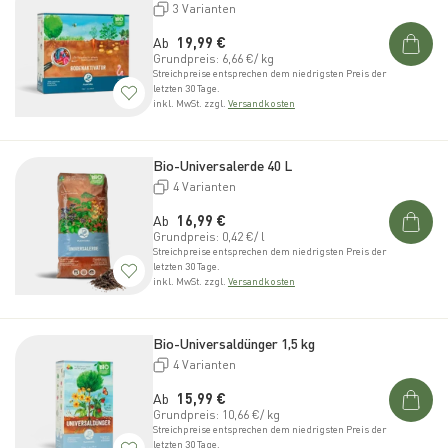
3 Varianten
Normaler Preis
Ab
19,99 €
Grundpreis: 6,66 €/ kg
Streichpreise entsprechen dem niedrigsten Preis der
letzten 30 Tage.
inkl. MwSt. zzgl.
Versandkosten
Bio-Universalerde 40 L
4 Varianten
Normaler Preis
Ab
16,99 €
Grundpreis: 0,42 €/ l
Streichpreise entsprechen dem niedrigsten Preis der
letzten 30 Tage.
inkl. MwSt. zzgl.
Versandkosten
Bio-Universaldünger 1,5 kg
4 Varianten
Normaler Preis
Ab
15,99 €
Grundpreis: 10,66 €/ kg
Streichpreise entsprechen dem niedrigsten Preis der
letzten 30 Tage.