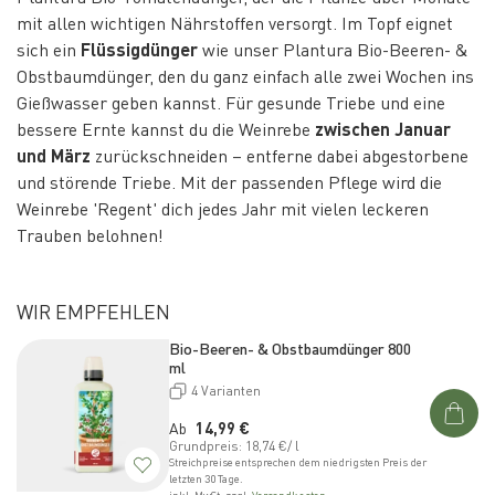
mit allen wichtigen Nährstoffen versorgt. Im Topf eignet
sich ein
Flüssigdünger
wie unser Plantura Bio-Beeren- &
Obstbaumdünger, den du ganz einfach alle zwei Wochen ins
Gießwasser geben kannst. Für gesunde Triebe und eine
bessere Ernte kannst du die Weinrebe
zwischen Januar
und März
zurückschneiden – entferne dabei abgestorbene
und störende Triebe. Mit der passenden Pflege wird die
Weinrebe 'Regent' dich jedes Jahr mit vielen leckeren
Trauben belohnen!
WIR EMPFEHLEN
Bio-Beeren- & Obstbaumdünger 800
ml
4 Varianten
Normaler Preis
Ab
14,99 €
Grundpreis: 18,74 €/ l
Streichpreise entsprechen dem niedrigsten Preis der
letzten 30 Tage.