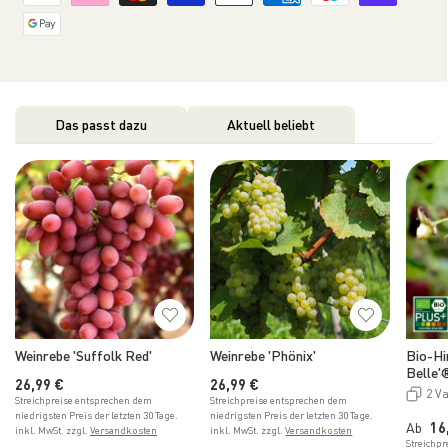
Das passt dazu
Aktuell beliebt
Weinrebe 'Suffolk Red'
Weinrebe 'Phönix'
Bio-Hi
Belle'
Normaler Preis
Normaler Preis
26,99 €
26,99 €
2 V
Streichpreise entsprechen dem
Streichpreise entsprechen dem
niedrigsten Preis der letzten 30 Tage.
niedrigsten Preis der letzten 30 Tage.
No
Ab
16
inkl. MwSt. zzgl.
Versandkosten
inkl. MwSt. zzgl.
Versandkosten
Streichp