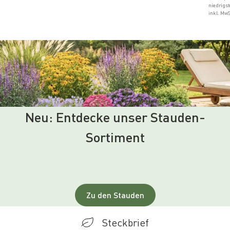
niedrigst
inkl. MwS
Neu: Entdecke unser Stauden-
Sortiment
Zu den Stauden
Steckbrief