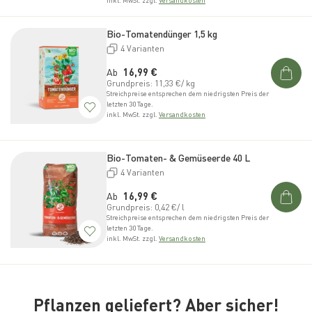
inkl. MwSt. zzgl.
Versandkosten
Bio-Tomatendünger 1,5 kg
4 Varianten
Normaler Preis
Ab
16,99 €
Grundpreis: 11,33 €/ kg
Streichpreise entsprechen dem niedrigsten Preis der
letzten 30 Tage.
inkl. MwSt. zzgl.
Versandkosten
Bio-Tomaten- & Gemüseerde 40 L
4 Varianten
Normaler Preis
Ab
16,99 €
Grundpreis: 0,42 €/ l
Streichpreise entsprechen dem niedrigsten Preis der
letzten 30 Tage.
inkl. MwSt. zzgl.
Versandkosten
Pflanzen geliefert? Aber sicher!